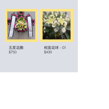
五星花圈
棺面花球 - 01
$750
$430